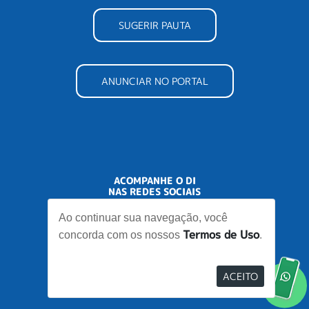
SUGERIR PAUTA
ANUNCIAR NO PORTAL
ACOMPANHE O DI
NAS REDES SOCIAIS
Ao continuar sua navegação, você
Termos de Uso
concorda com os nossos
.
ACEITO
Desenvolvido por
Elo Ideias
Re
no