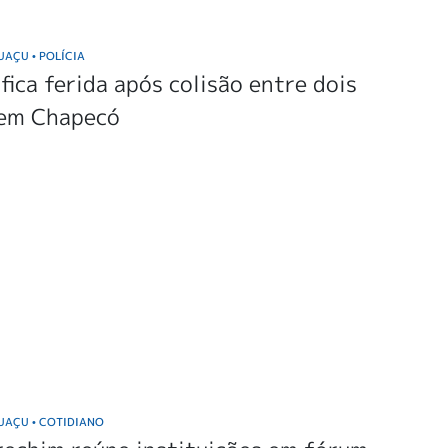
GUAÇU
POLÍCIA
•
fica ferida após colisão entre dois
 em Chapecó
GUAÇU
COTIDIANO
•