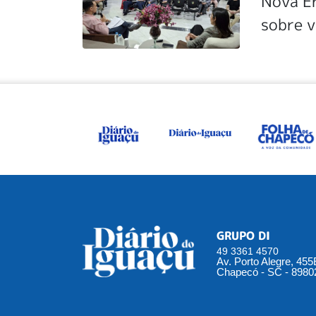
Nova E
sobre v
GRUPO DI
49 3361 4570
Av. Porto Alegre, 45
Chapecó - SC - 8980