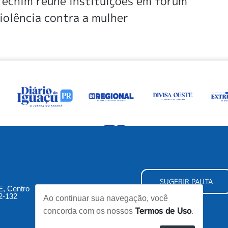
rechim reúne instituições em fórum
iolência contra a mulher
SUGERIR PAUTA
5E, Centro
2-132
Ao continuar sua navegação, você
Termos de Uso
concorda com os nossos
.