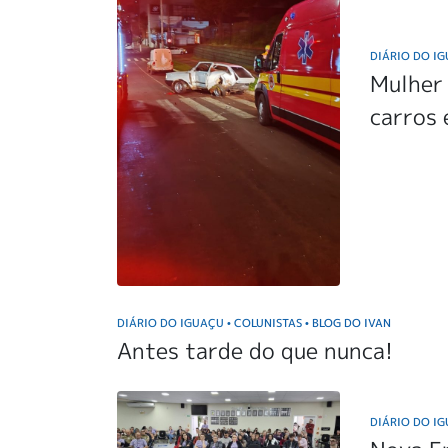
DIÁRIO DO I
Mulher 
carros
DIÁRIO DO IGUAÇU
COLUNISTAS
BLOG DO IVAN
•
•
Antes tarde do que nunca!
DIÁRIO DO I