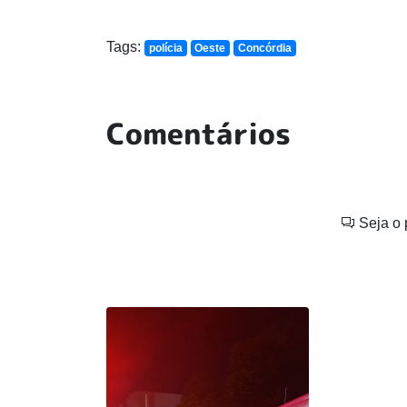
Tags:
polícia
Oeste
Concórdia
Comentários
Seja o 