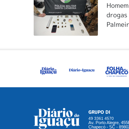
Homem d
drogas
Palmei
GRUPO DI
49 3361 4570
Av. Porto Alegre, 45
Chapecó - SC - 8980