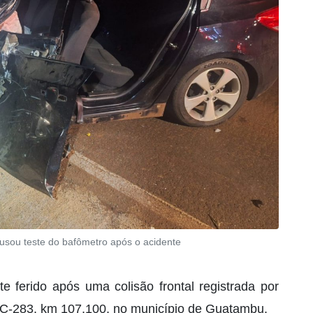
cusou teste do bafômetro após o acidente
ferido após uma colisão frontal registrada por
a SC-283, km 107,100, no município de Guatambu.