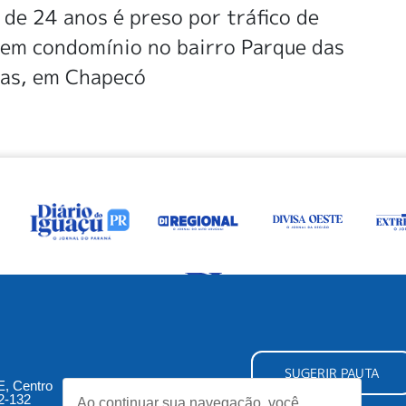
e 24 anos é preso por tráfico de
 em condomínio no bairro Parque das
ras, em Chapecó
SUGERIR PAUTA
5E, Centro
2-132
Ao continuar sua navegação, você