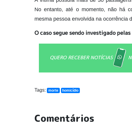
A vítima possuía mais de 30 passagens 
No entanto, até o momento, não há co
mesma pessoa envolvida na ocorrência do
O caso segue sendo investigado pelas
QUERO RECEBER NOTÍCIAS
N
Tags:
morte
homicídio
Comentários