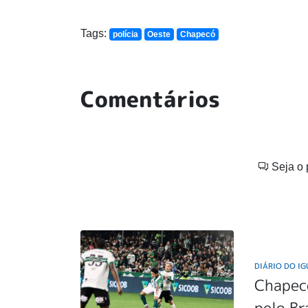
Tags:
polícia
Oeste
Chapecó
Comentários
Seja o 
DIÁRIO DO I
Chapeco
pelo Br