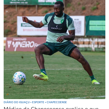
DIÁRIO DO IGUAÇU
ESPORTE
CHAPECOENSE
•
•
Médico da Chapecoense explica o que