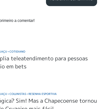
primeiro a comentar!
GUAÇU
COTIDIANO
•
plia teleatendimento para pessoas
io em bets
GUAÇU
COLUNISTAS
RESENHA ESPORTIVA
•
•
ógica? Sim! Mas a Chapecoense tornou
do Cruzeiro mais fácil