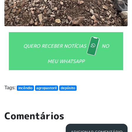
QUERO RECEBER NOTÍCIAS
NO
MEU WHATSAPP
Tags:
incêndio
agropastoril
depósito
Comentários