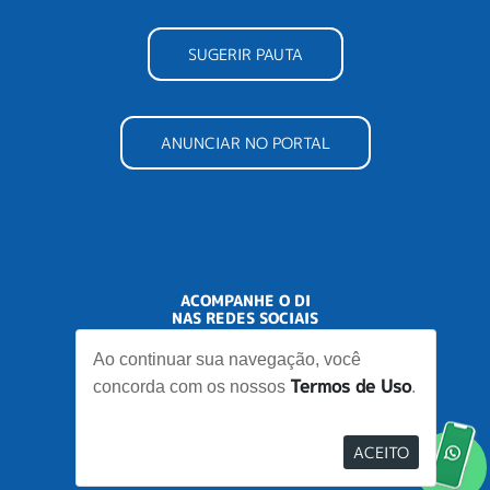
SUGERIR PAUTA
ANUNCIAR NO PORTAL
ACOMPANHE O DI
NAS REDES SOCIAIS
Ao continuar sua navegação, você
Termos de Uso
concorda com os nossos
.
ACEITO
Desenvolvido por
Elo Ideias
Re
no