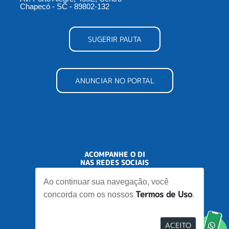
Chapecó - SC - 89802-132
SUGERIR PAUTA
ANUNCIAR NO PORTAL
ACOMPANHE O DI
NAS REDES SOCIAIS
Ao continuar sua navegação, você
Termos de Uso
concorda com os nossos
.
ACEITO
Desenvolvido por
Elo Ideias
Re