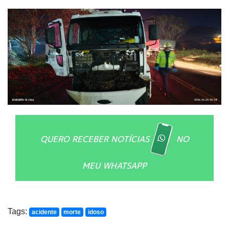
QUERO RECEBER NOTÍCIAS
NO
MEU WHATSAPP
Tags:
acidente
morte
idoso