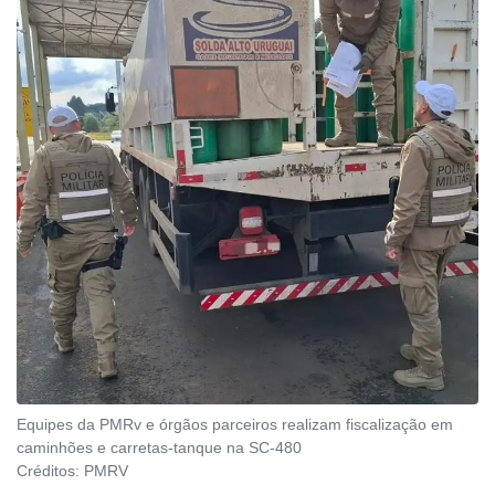
Equipes da PMRv e órgãos parceiros realizam fiscalização em
caminhões e carretas-tanque na SC-480
Créditos:
PMRV