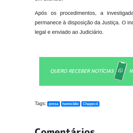
Após os procedimentos, a investigad
permanece à disposição da Justiça. O inq
legal e enviado ao Judiciário.
QUERO RECEBER NOTÍCIAS
N
Tags:
presa
homicídio
Chapecó
Comentários