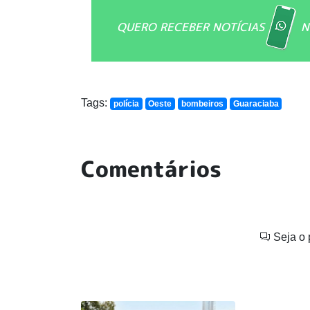
QUERO RECEBER NOTÍCIAS
N
Tags:
polícia
Oeste
bombeiros
Guaraciaba
Comentários
Seja o 