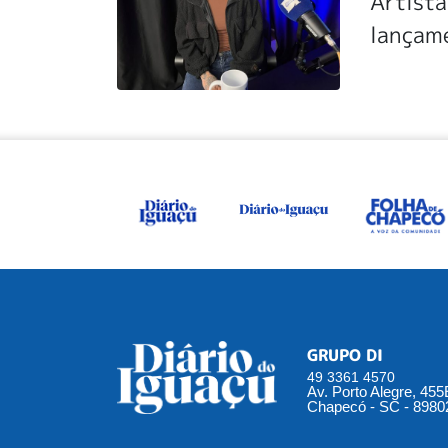
Artista
lançam
GRUPO DI
49 3361 4570
Av. Porto Alegre, 45
Chapecó - SC - 8980