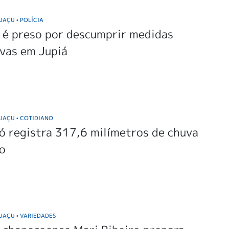
GUAÇU
POLÍCIA
•
é preso por descumprir medidas
vas em Jupiá
GUAÇU
COTIDIANO
•
 registra 317,6 milímetros de chuva
ho
GUAÇU
VARIEDADES
•