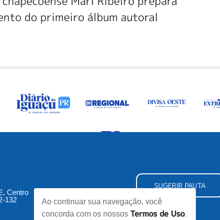
 chapecoense Mari Ribeiro prepara
ento do primeiro álbum autoral
SUGERIR PAUTA
5E, Centro
2-132
Ao continuar sua navegação, você
Termos de Uso
concorda com os nossos
.