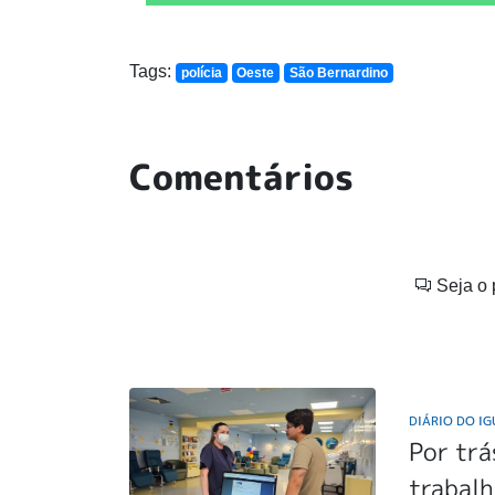
Tags:
polícia
Oeste
São Bernardino
Comentários
Seja o 
DIÁRIO DO I
Por trá
trabalh