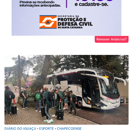
Remover Anúncios?
DIÁRIO DO IGUAÇU
ESPORTE
CHAPECOENSE
•
•