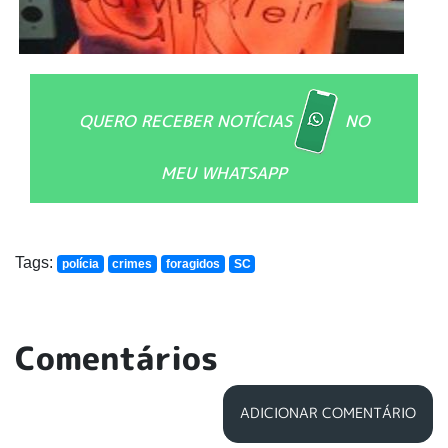
QUERO RECEBER NOTÍCIAS
NO
MEU WHATSAPP
Tags:
polícia
crimes
foragidos
SC
Comentários
ADICIONAR COMENTÁRIO