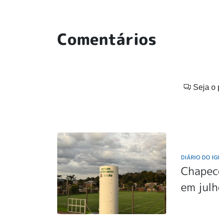
Comentários
Seja o 
DIÁRIO DO I
Chapecó
em jul