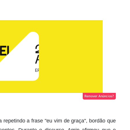
Remover Anúncios?
a repetindo a frase "eu vim de graça", bordão que
centes. Durante o discurso, Amin afirmou que o