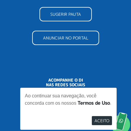
SUGERIR PAUTA
ANUNCIAR NO PORTAL
ACOMPANHE O DI
NAS REDES SOCIAIS
Ao continuar sua navegação, você
Termos de Uso
concorda com os nossos
.
ACEITO
Desenvolvido por
Elo Ideias
Re
no