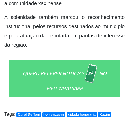
a comunidade xaxinense.
A solenidade também marcou o reconhecimento
institucional pelos recursos destinados ao município
e pela atuação da deputada em pautas de interesse
da região.
QUERO RECEBER NOTÍCIAS
NO
MEU WHATSAPP
Tags:
Carol De Toni
homenagem
cidadã honorária
Xaxim