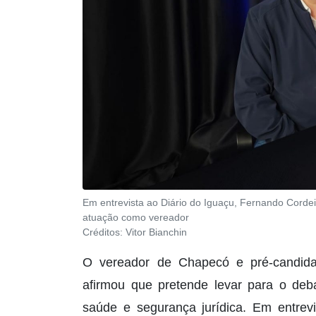
Em entrevista ao Diário do Iguaçu, Fernando Cordeir
atuação como vereador
Créditos:
Vitor Bianchin
O vereador de Chapecó e pré-candida
afirmou que pretende levar para o debat
saúde e segurança jurídica. Em entrev