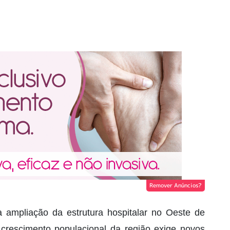
Remover Anúncios?
 ampliação da estrutura hospitalar no Oeste de
crescimento populacional da região exige novos