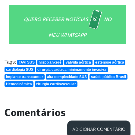
QUERO RECEBER NOTÍCIAS
NO
MEU WHATSAPP
Tags:
TAVI SUS
hrsp xanxerê
válvula aórtica
estenose aórtica
cardiologia SUS
cirurgia cardíaca minimamente invasiva
implante transcateter
alta complexidade SUS
saúde pública Brasil
Hemodinâmica
cirurgia cardiovascular
Comentários
ADICIONAR COMENTÁRIO