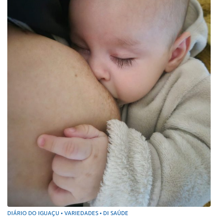
DIÁRIO DO IGUAÇU
VARIEDADES
DI SAÚDE
•
•