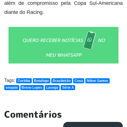
além de compromisso pela Copa Sul-Americana
diante do Racing.
QUERO RECEBER NOTÍCIAS
NO
MEU WHATSAPP
Tags:
Coritiba
Botafogo
Brasileirão
Coxa
Nilton Santos
empate
Breno Lopes
Lavega
Série A
Comentários