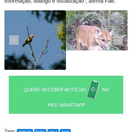
informação, diálogo e fiscalização", afirma Faé.
QUERO RECEBER NOTÍCIAS
NO
MEU WHATSAPP
Tags:
animais
fauna
onça
aves