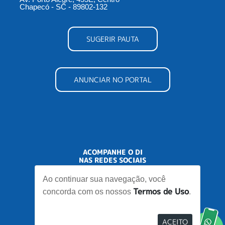
Chapecó - SC - 89802-132
SUGERIR PAUTA
ANUNCIAR NO PORTAL
ACOMPANHE O DI
NAS REDES SOCIAIS
Ao continuar sua navegação, você
Termos de Uso
concorda com os nossos
.
ACEITO
Desenvolvido por
Elo Ideias
Re