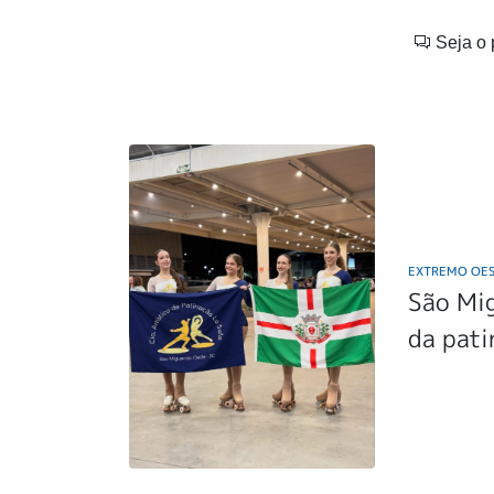
Seja o 
EXTREMO OE
São Mig
da pati