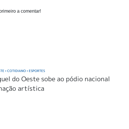
primeiro a comentar!
STE
COTIDIANO
ESPORTES
•
•
uel do Oeste sobe ao pódio nacional
nação artística