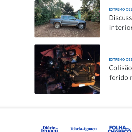
EXTREMO OE
Discuss
interio
EXTREMO OE
Colisão
ferido 