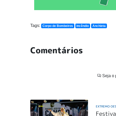
Tags:
Corpo de Bombeiros
incêndio
Anchieta
Comentários
Seja o 
EXTREMO OE
Festiva