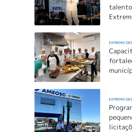
talento
Extrem
EXTREMO OE
Capacit
fortale
municí
EXTREMO OE
Program
pequen
licitaç