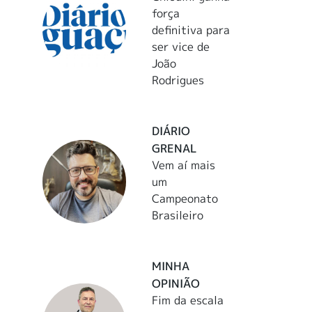
força
definitiva para
ser vice de
João
Rodrigues
DIÁRIO
GRENAL
Vem aí mais
um
Campeonato
Brasileiro
MINHA
OPINIÃO
Fim da escala