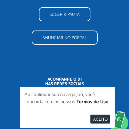
SUGERIR PAUTA
ANUNCIAR NO PORTAL
ACOMPANHE O DI
NAS REDES SOCIAIS
Ao continuar sua navegação, você
Termos de Uso
concorda com os nossos
.
ACEITO
Desenvolvido por
Elo Ideias
Re
no