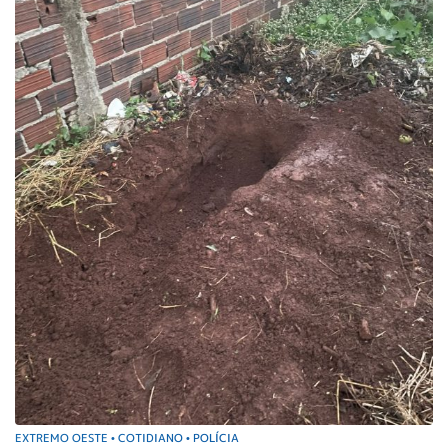
EXTREMO OESTE
COTIDIANO
POLÍCIA
•
•