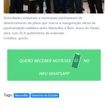
Autoridades estaduais e municipais participaram do
descerramento da placa que marca a inauguração oficial da
pavimentação asfáltica entre Maravilha e Bom Jesus do Oeste,
obra com 10,4 quilômetros de extensão
Créditos:
gov/sc
QUERO RECEBER NOTÍCIAS
NO
MEU WHATSAPP
Tags:
Maravilha
Governo do Estado