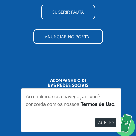
SUGERIR PAUTA
ANUNCIAR NO PORTAL
ACOMPANHE O DI
NAS REDES SOCIAIS
Ao continuar sua navegação, você
Termos de Uso
concorda com os nossos
.
ACEITO
Desenvolvido por
Elo Ideias
Re
no