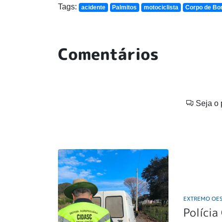
Tags:
acidente
Palmitos
motociclista
Corpo de Bo
Comentários
Seja o 
EXTREMO OE
Polícia