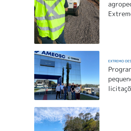
agropec
Extrem
EXTREMO OE
Program
pequen
licitaç