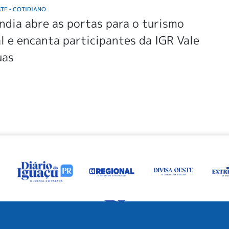
STE
COTIDIANO
•
dia abre as portas para o turismo
l e encanta participantes da IGR Vale
uas