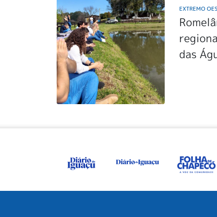
EXTREMO OE
Romelân
regiona
das Ág