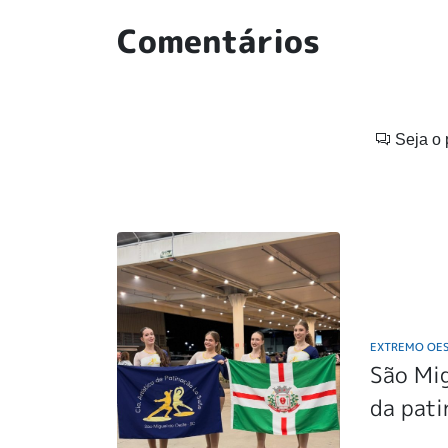
Comentários
Seja o 
EXTREMO OE
São Mig
da pati