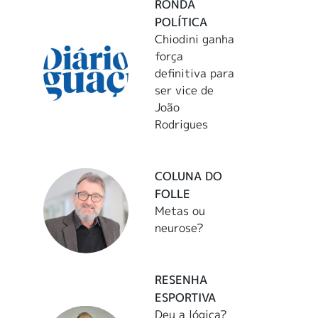
RONDA
POLÍTICA
Chiodini ganha
força
definitiva para
ser vice de
João
Rodrigues
COLUNA DO
FOLLE
Metas ou
neurose?
RESENHA
ESPORTIVA
Deu a lógica?