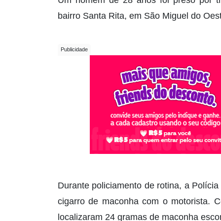
Um homem de 28 anos foi preso por tráf
bairro Santa Rita, em São Miguel do Oes
Durante policiamento de rotina, a Políci
cigarro de maconha com o motorista. Co
localizaram 24 gramas de maconha escond