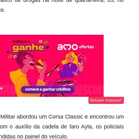
ico de drogas na noite de quarta-feira, 03, no
te.
Remover Anúncios?
a Militar abordou um Corsa Classic e encontrou um
m o auxílio da cadela de faro Ayla, os policiais
idas no painel do veículo.