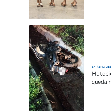
EXTREMO OE
Motocic
queda 