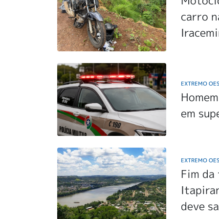
Motocic
carro n
Iracem
EXTREMO OE
Homem 
em sup
EXTREMO OE
Fim da 
Itapira
deve sa