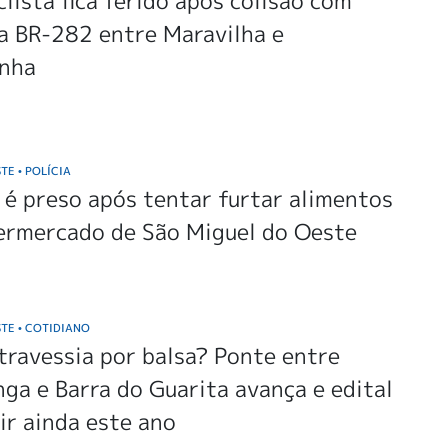
lista fica ferido após colisão com
a BR-282 entre Maravilha e
inha
STE
POLÍCIA
•
é preso após tentar furtar alimentos
ermercado de São Miguel do Oeste
STE
COTIDIANO
•
travessia por balsa? Ponte entre
nga e Barra do Guarita avança e edital
ir ainda este ano