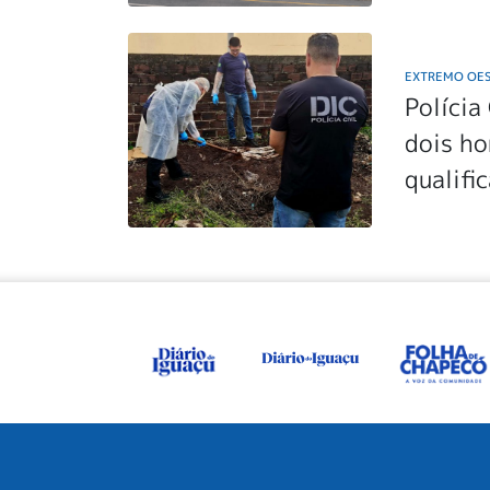
EXTREMO OE
Polícia
dois h
qualifi