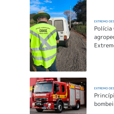
EXTREMO OE
Polícia
agropec
Extrem
EXTREMO OE
Princíp
bombei