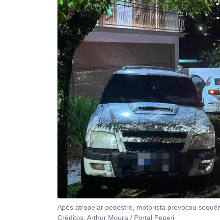
Após atropelar pedestre, motorista provocou sequê
Créditos:
Arthur Moura / Portal Peperi