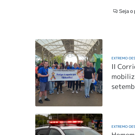
Seja o 
EXTREMO OE
II Corr
mobili
setemb
EXTREMO OE
Homem 