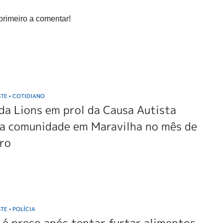
primeiro a comentar!
STE
COTIDIANO
•
ida Lions em prol da Causa Autista
za comunidade em Maravilha no mês de
ro
STE
POLÍCIA
•
é preso após tentar furtar alimentos