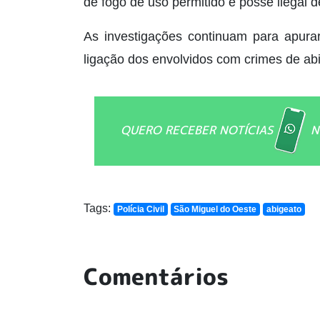
de fogo de uso permitido e posse ilegal d
As investigações continuam para apura
ligação dos envolvidos com crimes de abi
QUERO RECEBER NOTÍCIAS
N
Tags:
Polícia Civil
São Miguel do Oeste
abigeato
Comentários